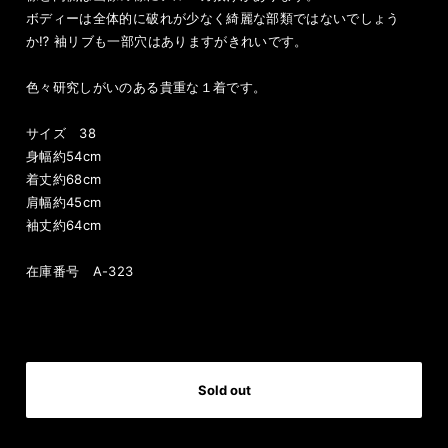
ボディーは全体的に破れが少なく綺麗な部類ではないでしょう
か⁉︎ 袖リブも一部穴はありますがきれいです。
色々研究しがいのある貴重な１着です。
サイズ 38
身幅約54cm
着丈約68cm
肩幅約45cm
袖丈約64cm
在庫番号 A-323
International shipping available
Sold out
日本国内にお住まいの方向け