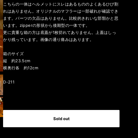
こちらの一体はヘルメットにスレはあるもののよくあるひび割
れはありません。オリジナルのマフラーは一部破れが確認でき
ます。パーツの欠品はありません。比較的きれいな部類かと思
います。zipperの形状から後期型の一体です。
更に貴重な箱の方は底蓋が1枚切れてありません。上蓋はしっ
かり残っています。画像の通り痛みはあります。
箱のサイズ
縦 約23.5cm
横奥行各 約12cm
D-211
International shipping available
Sold out
日本国内にお住まいの方向け