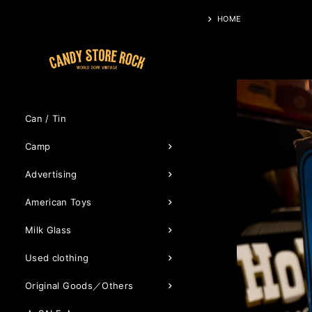
HOME
Can / Tin
Camp
Advertising
American Toys
Milk Glass
Used clothing
Original Goods／Others