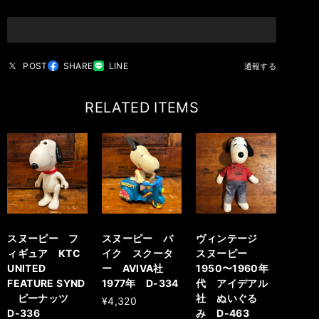
POST
SHARE
LINE
通報する
RELATED ITEMS
スヌーピー フ
スヌーピー バ
ヴィンテージ
ィギュア KTC
イク スクータ
スヌーピー
UNITED
ー AVIVA社
1950〜1960年
FEATURE SYND
1977年 D-334
代 アイデアル
ピーナッツ
社 ぬいぐる
¥4,320
D-336
み D-463