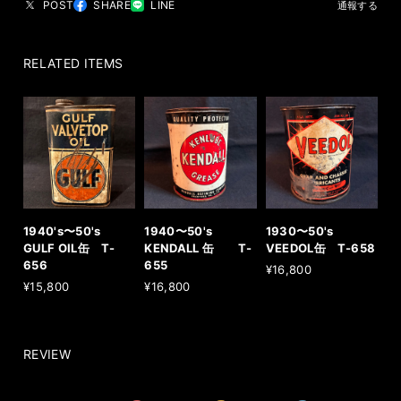
POST
SHARE
LINE
通報する
RELATED ITEMS
1940's〜50's
1940〜50's
1930〜50's
GULF OIL缶 T-
KENDALL 缶 T-
VEEDOL缶 T-658
656
655
¥16,800
¥15,800
¥16,800
REVIEW