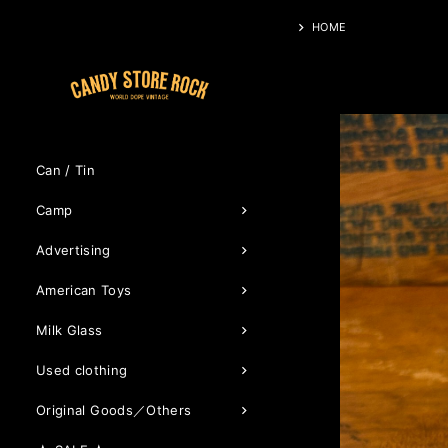
HOME
Can / Tin
Camp
Advertising
American Toys
Milk Glass
Used clothing
Original Goods／Others