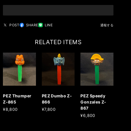
POST
SHARE
LINE
通報する
RELATED ITEMS
PEZ Thumper
PEZ Dumbo Z-
PEZ Speedy
Z-865
866
Gonzales Z-
867
¥8,800
¥7,800
¥6,800