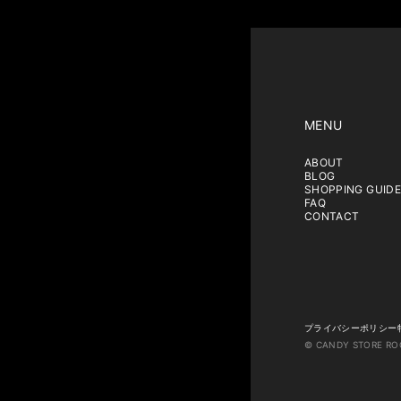
MENU
ABOUT
BLOG
SHOPPING GUIDE
FAQ
CONTACT
プライバシーポリシー
© CANDY STORE RO