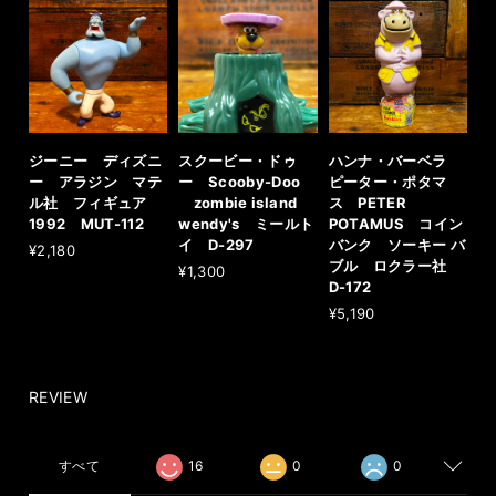
ジーニー ディズニ
スクービー・ドゥ
ハンナ・バーベラ
ー アラジン マテ
ー Scooby-Doo
ピーター・ポタマ
ル社 フィギュア
zombie island
ス PETER
1992 MUT-112
wendy's ミールト
POTAMUS コイン
イ D-297
バンク ソーキー バ
¥2,180
ブル ロクラー社
¥1,300
D-172
¥5,190
REVIEW
すべて
16
0
0