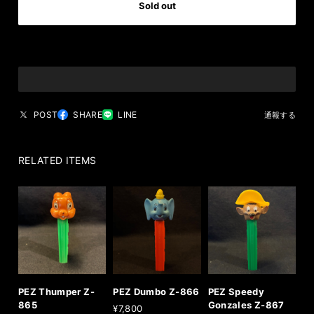
Sold out
日本国内にお住まいの方向け
POST
SHARE
LINE
通報する
RELATED ITEMS
PEZ Thumper Z-
PEZ Dumbo Z-866
PEZ Speedy
865
Gonzales Z-867
¥7,800