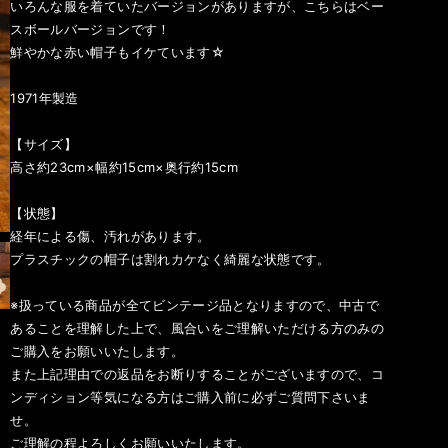
いろんな服を着ていたバージョンがありますが、こちらはベー
スボールバージョンです！
鮮やかな赤い帽子もイケています☆
1971年製造
【サイズ】
高さ約23cm×幅約15cm×奥行約15cm
【状態】
経年による傷、汚れがあります。
プラスチックの帽子は割れカケなく綺麗な状態です。
※扱っている商品が全てビンテージ品となりますので、中古で
あることを理解した上で、風合いをご理解いただける方のみの
ご購入をお願いいたします。
また上記理由での返品をお断りすることがございますので、コ
ンディション等気になる方はご購入前に必ずご質問下さいま
せ。
ご理解の程よろしくお願いいたします。