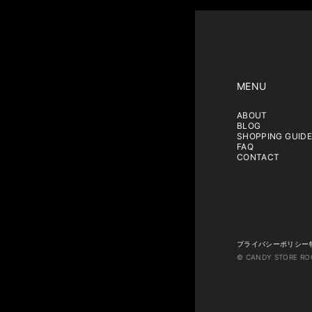
MENU
ABOUT
BLOG
SHOPPING GUIDE
FAQ
CONTACT
プライバシーポリシー
© CANDY STORE RO