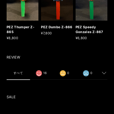
PEZ Thumper Z-
PEZ Dumbo Z-866
PEZ Speedy
865
Gonzales Z-867
¥7,800
¥8,800
¥6,800
REVIEW
すべて
16
0
0
SALE