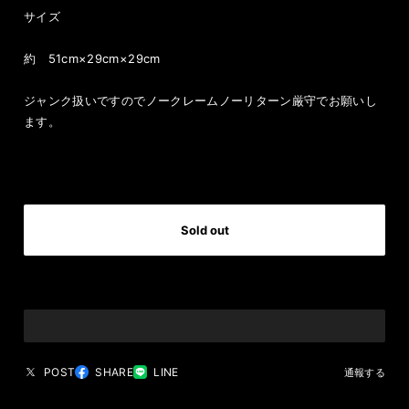
サイズ
約 51cm×29cm×29cm
ジャンク扱いですのでノークレームノーリターン厳守でお願いし
ます。
International shipping available
Sold out
日本国内にお住まいの方向け
POST
SHARE
LINE
通報する