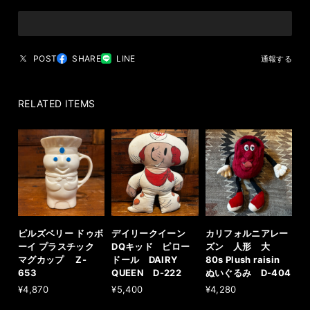
POST
SHARE
LINE
通報する
RELATED ITEMS
ピルズベリー ドゥボ
デイリークイーン
カリフォルニアレー
ーイ プラスチック
DQキッド ピロー
ズン 人形 大
マグカップ Z-
ドール DAIRY
80s Plush raisin
653
QUEEN D-222
ぬいぐるみ D-404
¥4,870
¥5,400
¥4,280